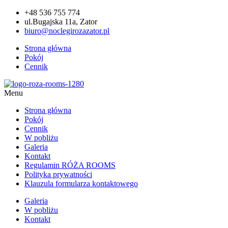
+48 536 755 774
ul.Bugajska 11a, Zator
biuro@noclegirozazator.pl
Strona główna
Pokój
Cennik
Menu
Strona główna
Pokój
Cennik
W pobliżu
Galeria
Kontakt
Regulamin RÓŻA ROOMS
Polityka prywatności
Klauzula formularza kontaktowego
Galeria
W pobliżu
Kontakt